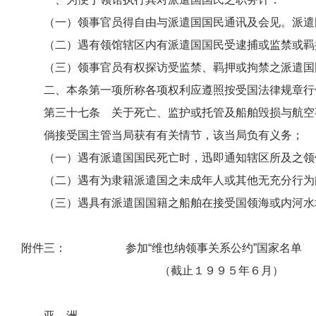
（一）领事官员得自由与派遣国国民通讯及会见。派遣国
（二）遇有领馆辖区内有派遣国国民受逮捕或监禁或羁押
（三）领事官员有权探访受监禁、羁押或拘禁之派遣国国
二、本条第一项所称各项权利应遵照按受国法律规章行使
第三十七条 关于死亡、监护或托管及船舶毁损与航空
倘接受国主管当局获有有关情节，该当局负有义务；
（一）遇有派遣国国民死亡时，迅即通知辖区所及之领
（二）遇有为隶籍派遣国之未成年人或其他无充分行为能
（三）遇具有派遣国国籍之船舶在接受国领海或内河水域
附件三： 参加“
维也纳领事关系公约
”国家名单
（截止１９９５年６月）
亚 洲