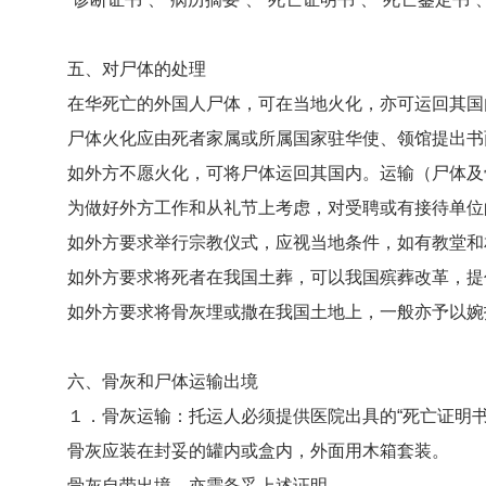
五、
对尸体的处理
在华死亡的外国人尸体，可在当地火化，亦可运回其国内
尸体火化应由死者家属或所属国家驻华使、领馆提出书面
如外方不愿火化，可将尸体运回其国内。运输（尸体及骨
为做好外方工作和从礼节上考虑，对受聘或有接待单位的
如外方要求举行宗教仪式，应视当地条件，如有教堂和相
如外方要求将死者在我国土葬，可以我国殡葬改革，提
如外方要求将骨灰埋或撒在我国土地上，一般亦予以婉拒
六、
骨灰和尸体运输出境
１．骨灰运输：托运人必须提供医院出具的“死亡证明书”
骨灰应装在封妥的罐内或盒内，外面用木箱套装。
骨灰自带出境，亦需备妥上述证明。