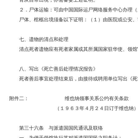
２．尸体运输：可由中国国际运尸网络服务中心办理（见
尸体、棺柩出境须备以下证明：（１）由医院或公安、司法机
七、
遗物的清点和处理
清点死者遗物应有死者家属或其所属国家驻华使、领馆官
八、
写出《死亡善后处理情况报告》
死者善后事宜处理结束后，由接待或聘用单位写出《死亡
附件二：
维也纳领事关系公约
有关条款
（１９６３年４月２４日订于维也纳
第三十六条 与派遣国国民通讯及联络
一、为便于领馆执行其对派遣国国民之职务计：