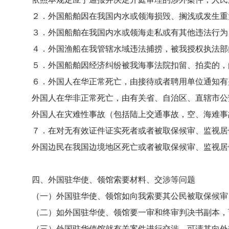
２．外国船舶因在我国内水或领海损毁、搁浅或发生重大
３．外国船舶在我国内水或领海走私或有其他违法行为，
４．外国渔船在我管辖水域违法捕捞，被我授权执法部门
５．外国船舶因经济纠纷被我海事法院扣留、拍卖的，由
６．外国人在华正常死亡，由接待或者聘用单位通知有关
外国人在华非正常死亡，由有关省、自治区、直辖市公安
外国人在灾难性事故（包括陆上交通事故，空、海难事故
７．在对无有效证件证实死者或者被取保候审、监视居住
外国边民在我国边境地区死亡或者被取保候审、监视居住
四、
外国驻华使、领馆索要材料、交涉等问题
（一）外国驻华使、领馆如向我索要其公民被取保候审、
（二）如外国驻华使、领馆要一审和终审判决书副本，可
（三）外国驻华使馆就有关案件进行交涉，可请其向外交