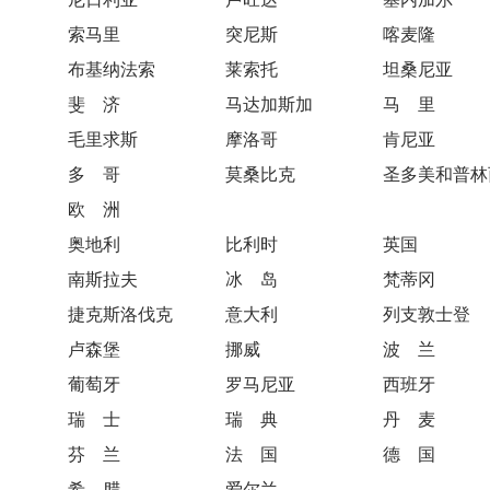
索马里 突尼斯 喀麦隆
布基纳法索 莱索托 坦桑尼亚
斐 济 马达加斯加 马 里
毛里求斯 摩洛哥 肯尼亚
多 哥 莫桑比克 圣多美和普林
欧 洲
奥地利 比利时 英国
南斯拉夫 冰 岛 梵蒂冈
捷克斯洛伐克 意大利 列支敦士登
卢森堡 挪威 波 兰
葡萄牙 罗马尼亚 西班牙
瑞 士 瑞 典 丹 麦
芬 兰 法 国 德 国
希 腊 爱尔兰